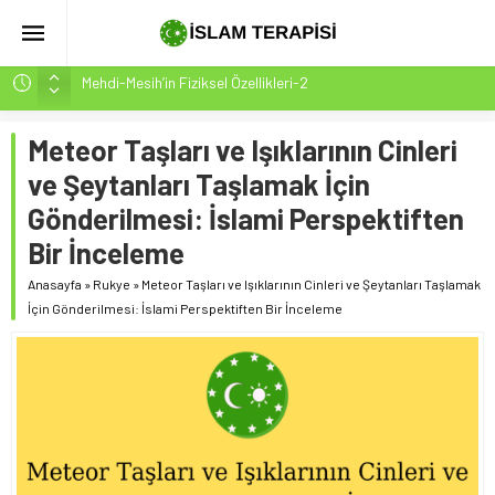
Mehdi-Mesih’in Fiziksel Özellikleri-2
Hakikatin Nihai Ölçüsü: Kur’an-ı Kerim’in Önceki Kitapları
Tasdiki ve Tahrifleri Arındırması
Meteor Taşları ve Işıklarının Cinleri
Peygamber Müjdesi Mehdi Mesih’in Gelişi Kitabımız
ve Şeytanları Taşlamak İçin
26.07.2026 Tarihinde Güncellenmiştir(ÇOK ÖNEMLİ)
Gönderilmesi: İslami Perspektiften
İsrâ Sûresi(17) 1. Ayet’in 7 Dilde Yazılışı
Bir İnceleme
SAKIN ÇOĞUNLUK SİZİ ALDATMASIN
Anasayfa
»
Rukye
»
Meteor Taşları ve Işıklarının Cinleri ve Şeytanları Taşlamak
İçin Gönderilmesi: İslami Perspektiften Bir İnceleme