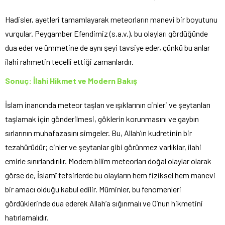
Hadisler, ayetleri tamamlayarak meteorların manevi bir boyutunu
vurgular. Peygamber Efendimiz (s.a.v.), bu olayları gördüğünde
dua eder ve ümmetine de aynı şeyi tavsiye eder, çünkü bu anlar
ilahi rahmetin tecelli ettiği zamanlardır.
Sonuç: İlahi Hikmet ve Modern Bakış
İslam inancında meteor taşları ve ışıklarının cinleri ve şeytanları
taşlamak için gönderilmesi, göklerin korunmasını ve gaybın
sırlarının muhafazasını simgeler. Bu, Allah’ın kudretinin bir
tezahürüdür; cinler ve şeytanlar gibi görünmez varlıklar, ilahi
emirle sınırlandırılır. Modern bilim meteorları doğal olaylar olarak
görse de, İslamî tefsirlerde bu olayların hem fiziksel hem manevi
bir amacı olduğu kabul edilir. Müminler, bu fenomenleri
gördüklerinde dua ederek Allah’a sığınmalı ve O’nun hikmetini
hatırlamalıdır.