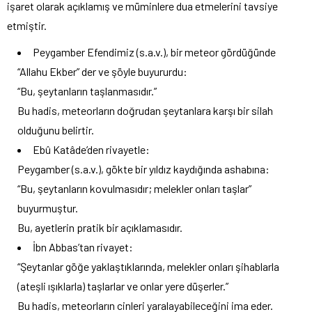
işaret olarak açıklamış ve müminlere dua etmelerini tavsiye
etmiştir.
Peygamber Efendimiz (s.a.v.), bir meteor gördüğünde
“Allahu Ekber” der ve şöyle buyururdu:
“Bu, şeytanların taşlanmasıdır.”
Bu hadis, meteorların doğrudan şeytanlara karşı bir silah
olduğunu belirtir.
Ebû Katâde’den rivayetle:
Peygamber (s.a.v.), gökte bir yıldız kaydığında ashabına:
“Bu, şeytanların kovulmasıdır; melekler onları taşlar”
buyurmuştur.
Bu, ayetlerin pratik bir açıklamasıdır.
İbn Abbas’tan rivayet:
“Şeytanlar göğe yaklaştıklarında, melekler onları şihablarla
(ateşli ışıklarla) taşlarlar ve onlar yere düşerler.”
Bu hadis, meteorların cinleri yaralayabileceğini ima eder.