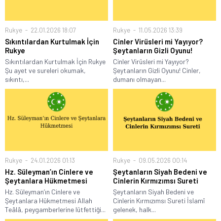
Rukye
22.01.2026 18:07
Rukye
11.05.2026 13:39
Sıkıntılardan Kurtulmak İçin
Cinler Virüsleri mi Yayıyor?
Rukye
Şeytanların Gizli Oyunu!
Sıkıntılardan Kurtulmak İçin Rukye
Cinler Virüsleri mi Yayıyor?
Şu ayet ve sureleri okumak,
Şeytanların Gizli Oyunu! Cinler,
sıkıntı,...
dumanı olmayan...
Rukye
24.01.2026 01:13
Rukye
09.05.2026 00:14
Hz. Süleyman’ın Cinlere ve
Şeytanların Siyah Bedeni ve
Şeytanlara Hükmetmesi
Cinlerin Kırmızımsı Sureti
Hz. Süleyman’ın Cinlere ve
Şeytanların Siyah Bedeni ve
Şeytanlara Hükmetmesi Allah
Cinlerin Kırmızımsı Sureti İslamî
Teâlâ, peygamberlerine lütfettiği...
gelenek, halk...