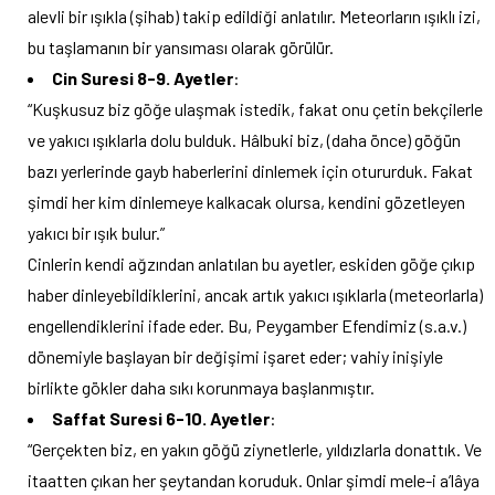
alevli bir ışıkla (şihab) takip edildiği anlatılır. Meteorların ışıklı izi,
bu taşlamanın bir yansıması olarak görülür.
Cin Suresi 8-9. Ayetler
:
“Kuşkusuz biz göğe ulaşmak istedik, fakat onu çetin bekçilerle
ve yakıcı ışıklarla dolu bulduk. Hâlbuki biz, (daha önce) göğün
bazı yerlerinde gayb haberlerini dinlemek için otururduk. Fakat
şimdi her kim dinlemeye kalkacak olursa, kendini gözetleyen
yakıcı bir ışık bulur.”
Cinlerin kendi ağzından anlatılan bu ayetler, eskiden göğe çıkıp
haber dinleyebildiklerini, ancak artık yakıcı ışıklarla (meteorlarla)
engellendiklerini ifade eder. Bu, Peygamber Efendimiz (s.a.v.)
dönemiyle başlayan bir değişimi işaret eder; vahiy inişiyle
birlikte gökler daha sıkı korunmaya başlanmıştır.
Saffat Suresi 6-10. Ayetler
:
“Gerçekten biz, en yakın göğü ziynetlerle, yıldızlarla donattık. Ve
itaatten çıkan her şeytandan koruduk. Onlar şimdi mele-i a’lâya