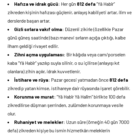
Hafıza ve idrak gücü
: Her gün
812 defa
“Yâ Habîr”
zikreden kişinin hafızası güçlenir, anlayış kabiliyeti artar, ilim ve
derslerde başarı artar.
Gizli sırlara vakıf olma
: Düzenli zikirle (özellikle Pazar
günü güneş saatinde) bazı manevi sırların açığa çıktığı, kalbe
ilham geldiği rivayet edilir.
Zihni açma uygulaması
: Bir kâğıda veya cam/porselen
kaba “Yâ Habîr” yazılıp suyla silinir, o su içilirse (anlayışı kıt
olanlara) zihin açılır, idrak kuvvetlenir.
İstihare ve rüya
: Pazar gecesi yatmadan önce
812 defa
zikredip yatan kimse, istihareye dair rüyasında işaret görebilir.
Korunma ve murat
: “Yâ Habîr Yâ Halîm” birlikte 100 defa
zikredilirse düşman şerrinden, zulümden korunmaya vesile
olur.
Ruhaniyet ve melekler
: Uzun süre (örneğin 40 gün 7000
defa) zikreden kişiye bu ismin hizmetkârı meleklerin