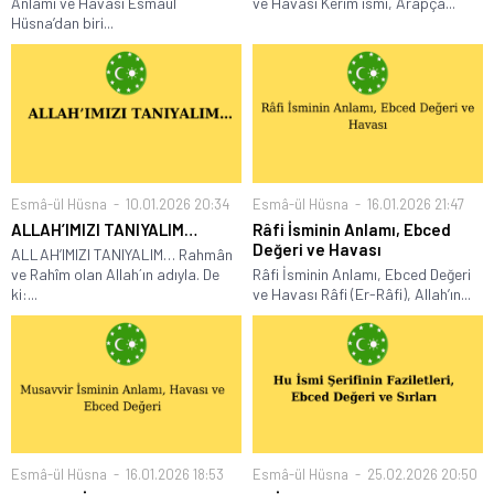
Anlamı ve Havası Esmaül
ve Havası Kerim ismi, Arapça...
Hüsna’dan biri...
Esmâ-ül Hüsna
10.01.2026 20:34
Esmâ-ül Hüsna
16.01.2026 21:47
ALLAH’IMIZI TANIYALIM…
Râfi İsminin Anlamı, Ebced
Değeri ve Havası
ALLAH’IMIZI TANIYALIM… Rahmân
ve Rahîm olan Allah´ın adıyla. De
Râfi İsminin Anlamı, Ebced Değeri
ki:...
ve Havası Râfi (Er-Râfi), Allah’ın...
Esmâ-ül Hüsna
16.01.2026 18:53
Esmâ-ül Hüsna
25.02.2026 20:50