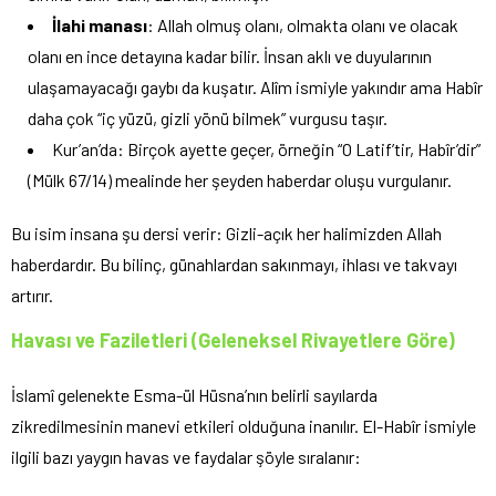
İlahi manası
: Allah olmuş olanı, olmakta olanı ve olacak
olanı en ince detayına kadar bilir. İnsan aklı ve duyularının
ulaşamayacağı gaybı da kuşatır. Alîm ismiyle yakındır ama Habîr
daha çok “iç yüzü, gizli yönü bilmek” vurgusu taşır.
Kur’an’da: Birçok ayette geçer, örneğin “O Latif’tir, Habîr’dir”
(Mülk 67/14) mealinde her şeyden haberdar oluşu vurgulanır.
Bu isim insana şu dersi verir: Gizli-açık her halimizden Allah
haberdardır. Bu bilinç, günahlardan sakınmayı, ihlası ve takvayı
artırır.
Havası ve Faziletleri (Geleneksel Rivayetlere Göre)
İslamî gelenekte Esma-ül Hüsna’nın belirli sayılarda
zikredilmesinin manevi etkileri olduğuna inanılır. El-Habîr ismiyle
ilgili bazı yaygın havas ve faydalar şöyle sıralanır: