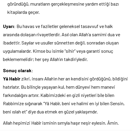
göründüğü, muratların gerçekleşmesine yardım ettiği bazı
kitaplarda geçer.
Uyarı
: Bu havas ve faziletler geleneksel tasavvuf ve halk
arasında dolaşan rivayetlerdir. Asıl olan Allah’a samimi dua ve
ibadettir. Sayılar ve usuller sünnetten değil, sonradan oluşan
uygulamalardır. Kimse bu isimle “sihir” veya garanti sonuç
beklememelidir; her şey Allah’ın takdiriyledir.
Sonuç olarak
:
Yâ Habîr
zikri, insanı Allah’ın her an kendisini gördüğünü, bildiğini
hatırlatır. Bu bilinçle yaşayan kul, hem dünyevi hem manevi
farkındalığını artırır. Kalbimizdeki en gizli niyetleri bile bilen
Rabbimize sığınarak “Yâ Habîr, beni ve halimi en iyi bilen Sensin,
beni ıslah et” diye dua etmek en güzel yaklaşımdır.
Allah hepimizi Habîr isminin sırrıyla haşır neşir eylesin. Âmin.