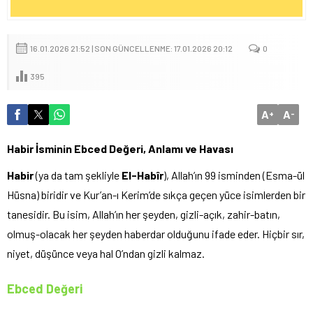
16.01.2026 21:52 | SON GÜNCELLENME: 17.01.2026 20:12
0
395
A
A
+
-
Habir İsminin Ebced Değeri, Anlamı ve Havası
Habir
(ya da tam şekliyle
El-Habîr
), Allah’ın 99 isminden (Esma-ül
Hüsna) biridir ve Kur’an-ı Kerim’de sıkça geçen yüce isimlerden bir
tanesidir. Bu isim, Allah’ın her şeyden, gizli-açık, zahir-batın,
olmuş-olacak her şeyden haberdar olduğunu ifade eder. Hiçbir sır,
niyet, düşünce veya hal O’ndan gizli kalmaz.
Ebced Değeri