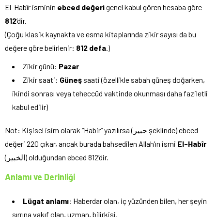
El-Habîr isminin
ebced değeri
genel kabul gören hesaba göre
812
‘dir.
(Çoğu klasik kaynakta ve esma kitaplarında zikir sayısı da bu
değere göre belirlenir:
812 defa
.)
Zikir günü:
Pazar
Zikir saati:
Güneş
saati (özellikle sabah güneş doğarken,
ikindi sonrası veya teheccüd vaktinde okunması daha faziletli
kabul edilir)
Not: Kişisel isim olarak “Habir” yazılırsa (حبير şeklinde) ebced
değeri 220 çıkar, ancak burada bahsedilen Allah’ın ismi
El-Habîr
(الخبير) olduğundan ebced 812’dir.
Anlamı ve Derinliği
Lügat anlamı
: Haberdar olan, iç yüzünden bilen, her şeyin
sırrına vakıf olan, uzman, bilirkişi.