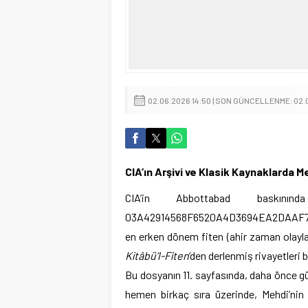
02.06.2026 14:50 | SON GÜNCELLENME: 02.0
CIA’ın Arşivi ve Klasik Kaynaklarda 
CIA’in Abbottabad baskının
03A42914568F6520A4D3694EA2DAAF76 MD
en erken dönem fiten (ahir zaman olayla
Kitâbü’l-Fiten
‘den derlenmiş rivayetleri 
Bu dosyanın 11. sayfasında, daha önce gün
hemen birkaç sıra üzerinde, Mehdi’nin