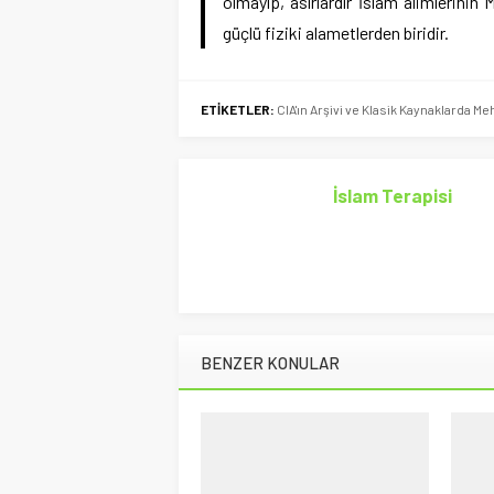
olmayıp, asırlardır İslam alimlerinin
güçlü fiziki alametlerden biridir.
ETİKETLER:
CIA'ın Arşivi ve Klasik Kaynaklarda M
İslam Terapisi
BENZER KONULAR