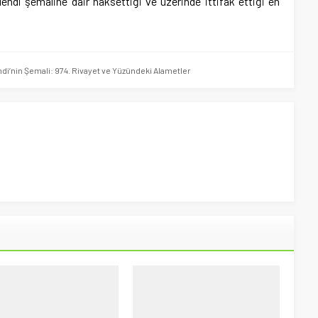
 Mehdi şemaline dair naksettiği ve üzerinde ittifak ettiği en
ehdi’nin Şemali: 974. Rivayet ve Yüzündeki Alametler