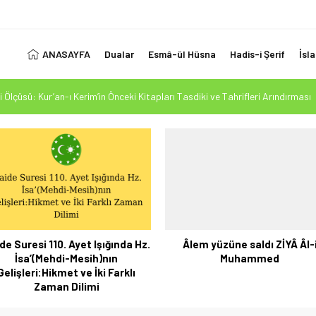
ANASAYFA
Dualar
Esmâ-ül Hüsna
Hadis-i Şerif
İsl
 Ölçüsü: Kur’an-ı Kerim’in Önceki Kitapları Tasdiki ve Tahrifleri Arındırması
esi Mehdi Mesih’in Gelişi Kitabımız 26.07.2026 Tarihinde Güncellenmiştir
1. Ayet’in 7 Dilde Yazılışı
LUK SİZİ ALDATMASIN
Fiziksel Özellikleri-2
de Suresi 110. Ayet Işığında Hz.
Âlem yüzüne saldı ZİYÂ Âl-
İsa’(Mehdi-Mesih)nın
Muhammed
Gelişleri:Hikmet ve İki Farklı
Zaman Dilimi