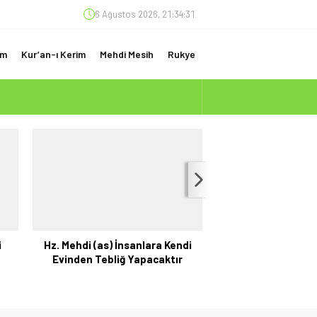
6 Ağustos 2026, 21:34:32
am
Kur’an-ı Kerim
Mehdi Mesih
Rukye
(ÇOK ÖNEMLİ)
i
Hz. Mehdi (as) İnsanlara Kendi
Şam Coğrafyası ve
Evinden Tebliğ Yapacaktır
İşaret