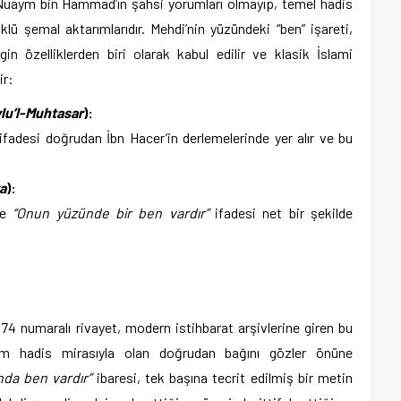
, Nuaym bin Hammad’ın şahsi yorumları olmayıp, temel hadis
öklü şemal aktarımlarıdır. Mehdi’nin yüzündeki “ben” işareti,
in özelliklerden biri olarak kabul edilir ve klasik İslami
ir:
lu’l-Muhtasar
):
 ifadesi doğrudan İbn Hacer’in derlemelerinde yer alır ve bu
va
):
 de
“Onun yüzünde bir ben vardır”
ifadesi net bir şekilde
74 numaralı rivayet, modern istihbarat arşivlerine giren bu
em hadis mirasıyla olan doğrudan bağını gözler önüne
nda ben vardır”
ibaresi, tek başına tecrit edilmiş bir metin