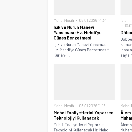
Mehdi Mesih
08.01.2026 14:34
İslam
,
10.0
Işık ve Nurun Manevi
Yansıması: Hz. Mehdi’ye
Dâbbe
Güneş Benzetmesi
Dâbbet
Işık ve Nurun Manevi Yansıması:
zaman
Hz. Mehdi’ye Güneş Benzetmesi*
inanıl
Kur’ân-ı...
sayısın
Mehdi Mesih
08.01.2026 11:45
Mehdi 
Mehdi Faaliyetlerini Yaparken
Âlem 
Teknolojiyi Kullanacak
Muha
Mehdi Faaliyetlerini Yaparken
Âlem y
Teknolojiyi Kullanacak Hz. Mehdi
Muham