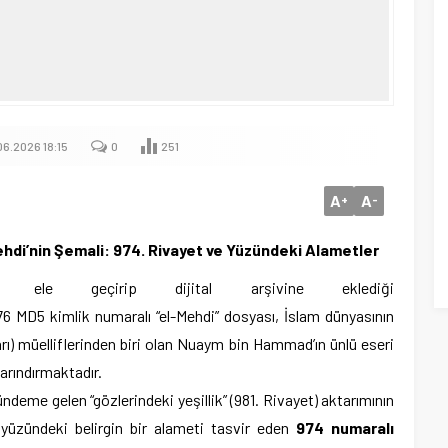
6.2026 18:15
0
251
A
A
+
-
Mehdi’nin Şemali: 974. Rivayet ve Yüzündeki Alametler
da ele geçirip dijital arşivine eklediği
5 kimlik numaralı “el-Mehdi” dosyası, İslam dünyasının
rı) müelliflerinden biri olan Nuaym bin Hammad’ın ünlü eseri
barındırmaktadır.
deme gelen “gözlerindeki yeşillik” (981. Rivayet) aktarımının
 yüzündeki belirgin bir alameti tasvir eden
974 numaralı