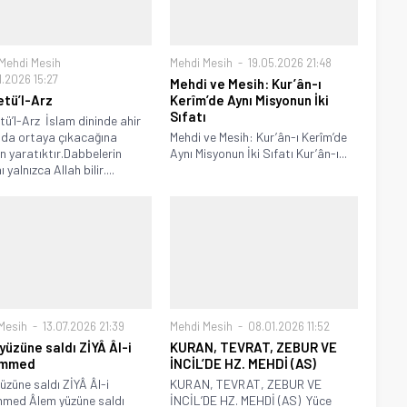
Mehdi Mesih
Mehdi Mesih
19.05.2026 21:48
1.2026 15:27
Mehdi ve Mesih: Kur’ân-ı
tü’l-Arz
Kerîm’de Aynı Misyonun İki
Sıfatı
ü’l-Arz İslam dininde ahir
da ortaya çıkacağına
Mehdi ve Mesih: Kur’ân-ı Kerîm’de
an yaratıktır.Dabbelerin
Aynı Misyonun İki Sıfatı Kur’ân-ı...
ı yalnızca Allah bilir....
Mesih
13.07.2026 21:39
Mehdi Mesih
08.01.2026 11:52
yüzüne saldı ZİYÂ Âl-i
KURAN, TEVRAT, ZEBUR VE
mmed
İNCİL’DE HZ. MEHDİ (AS)
üzüne saldı ZİYÂ Âl-i
KURAN, TEVRAT, ZEBUR VE
med Âlem yüzüne saldı
İNCİL’DE HZ. MEHDİ (AS) Yüce