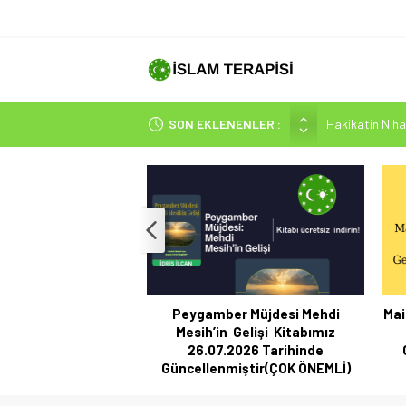
SON EKLENENLER :
Hakikatin Nihai
Peygamber Müjd
İsrâ Sûresi(17) 
SAKIN ÇOĞUN
Mehdi-Mesih’in 
sih’in Fiziksel
Peygamber Müjdesi Mehdi
Mai
llikleri-2
Mesih’in Gelişi Kitabımız
26.07.2026 Tarihinde
Güncellenmiştir(ÇOK ÖNEMLİ)