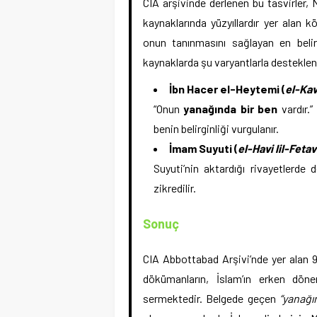
CIA arşivinde derlenen bu tasvirler
kaynaklarında yüzyıllardır yer alan k
onun tanınmasını sağlayan en belirg
kaynaklarda şu varyantlarla desteklen
İbn Hacer el-Heytemi (
el-Kav
“Onun
yanağında bir ben
vardır.”
benin belirginliği vurgulanır.
İmam Suyuti (
el-Havi lil-Feta
Suyuti’nin aktardığı rivayetlerde
zikredilir.
Sonuç
CIA Abbottabad Arşivi’nde yer alan 9
dökümanların, İslam’ın erken dön
sermektedir. Belgede geçen
“yanağı