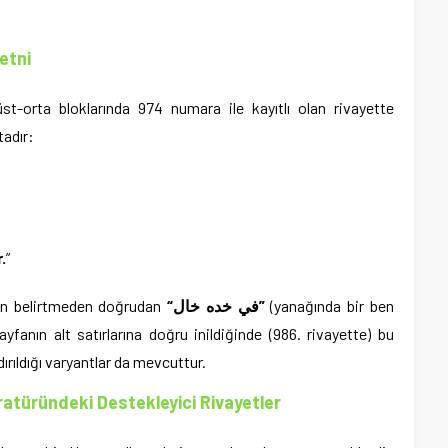
etni
st-orta bloklarında 974 numara ile kayıtlı olan rivayette
tadır:
.
”
ön belirtmeden doğrudan
“في خده خال”
(yanağında bir ben
yfanın alt satırlarına doğru inildiğinde (986. rivayette) bu
rıldığı varyantlar da mevcuttur.
ratüründeki Destekleyici Rivayetler