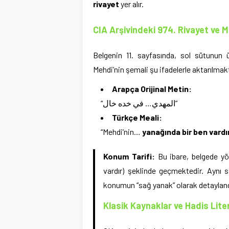
rivayet
yer alır.
CIA Arşivindeki 974. Rivayet ve M
Belgenin 11. sayfasında, sol sütunun ü
Mehdi’nin şemali şu ifadelerle aktarılmak
Arapça Orijinal Metin:
“المهدي… في خده خال”
Türkçe Meali:
“Mehdi’nin…
yanağında bir ben vardır
Konum Tarifi:
Bu ibare, belgede y
vardır) şeklinde geçmektedir. Aynı sa
konumun “sağ yanak” olarak detaylandı
Klasik Kaynaklar ve Hadis Lite