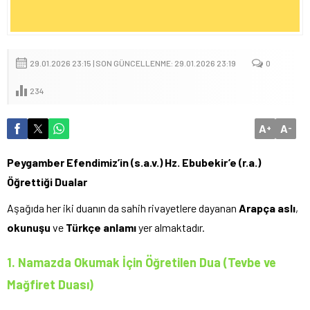
29.01.2026 23:15 | SON GÜNCELLENME: 29.01.2026 23:19
0
234
A
A
+
-
Peygamber Efendimiz’in (s.a.v.) Hz. Ebubekir’e (r.a.)
Öğrettiği Dualar
Aşağıda her iki duanın da sahih rivayetlere dayanan
Arapça aslı
,
okunuşu
ve
Türkçe anlamı
yer almaktadır.
1. Namazda Okumak İçin Öğretilen Dua (Tevbe ve
Mağfiret Duası)