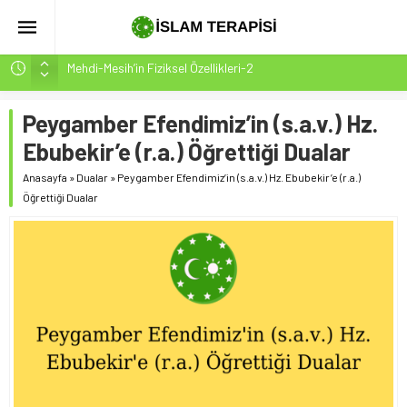
Mehdi-Mesih’in Fiziksel Özellikleri-2
Hakikatin Nihai Ölçüsü: Kur’an-ı Kerim’in Önceki Kitapları
Tasdiki ve Tahrifleri Arındırması
Peygamber Efendimiz’in (s.a.v.) Hz.
Peygamber Müjdesi Mehdi Mesih’in Gelişi Kitabımız
Ebubekir’e (r.a.) Öğrettiği Dualar
26.07.2026 Tarihinde Güncellenmiştir(ÇOK ÖNEMLİ)
Anasayfa
»
Dualar
»
Peygamber Efendimiz’in (s.a.v.) Hz. Ebubekir’e (r.a.)
İsrâ Sûresi(17) 1. Ayet’in 7 Dilde Yazılışı
Öğrettiği Dualar
SAKIN ÇOĞUNLUK SİZİ ALDATMASIN