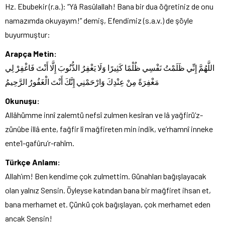
Hz. Ebubekir (r.a.): “Yâ Rasûlallah! Bana bir dua öğretiniz de onu
namazımda okuyayım!” demiş, Efendimiz (s.a.v.) de şöyle
buyurmuştur:
Arapça Metin:
اللَّهُمَّ إِنِّي ظَلَمْتُ نَفْسِي ظُلْمًا كَثِيرًا وَلَا يَغْفِرُ الذُّنُوبَ إِلَّا أَنْتَ فَاغْفِرْ لِي
مَغْفِرَةً مِنْ عِنْدِكَ وَارْحَمْنِي إِنَّكَ أَنْتَ الْغَفُورُ الرَّحِيمُ
Okunuşu:
Allâhümme innî zalemtü nefsî zulmen kesîran ve lâ yağfirü’z-
zünûbe illâ ente, fağfir lî mağfireten min indik, ve’rhamnî inneke
ente’l-gafûru’r-rahîm.
Türkçe Anlamı:
Allah’ım! Ben kendime çok zulmettim. Günahları bağışlayacak
olan yalnız Sensin. Öyleyse katından bana bir mağfiret ihsan et,
bana merhamet et. Çünkü çok bağışlayan, çok merhamet eden
ancak Sensin!