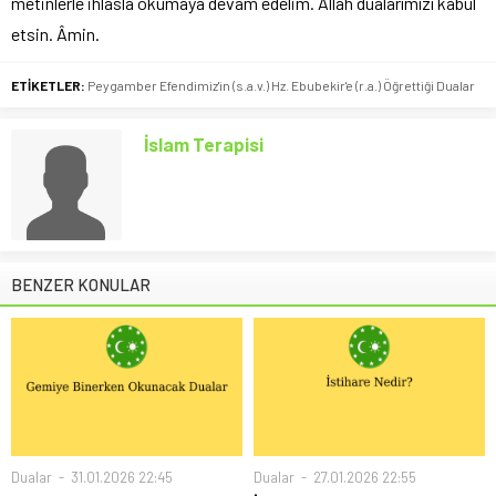
metinlerle ihlasla okumaya devam edelim. Allah dualarımızı kabul
etsin. Âmin.
ETİKETLER:
Peygamber Efendimiz'in (s.a.v.) Hz. Ebubekir'e (r.a.) Öğrettiği Dualar
İslam Terapisi
BENZER KONULAR
Dualar
31.01.2026 22:45
Dualar
27.01.2026 22:55