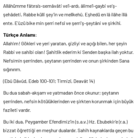
Allâhümme fâtıra’s-semâvâti ve’l-ardı, âlime’l-gaybi ve’ş-
şehâdeti, Rabbe külli şey’in ve melîkehû. Eşhedü en lâ ilâhe illâ
ente. E’ûzü bike min şerri nefsî ve şerri’ş-şeytâni ve şirkihî.
Türkçe Anlamı:
Allah’ım! Gökleri ve yeri yaratan, gizliyi ve açığı bilen, her şeyin
Rabbi ve sahibi olan! Şahitlik ederim ki Senden başka ilah yoktur.
Nefsimin şerrinden, şeytanın şerrinden ve onun şirkinden Sana
sığınırım.
(Ebû Dâvûd, Edeb 100-101; Tirmizî, Deavât 14)
Bu dua sabah-akşam ve yatmadan önce okunur; şeytanın
şerrinden, nefsin kötülüklerinden ve şirkten korunmak için büyük
fazileti vardır.
Bu iki dua, Peygamber Efendimiz’in (s.a.v.) Hz. Ebubekir’e (r.a.)
bizzat öğrettiği en meşhur dualardır. Sahih kaynaklarda geçen bu