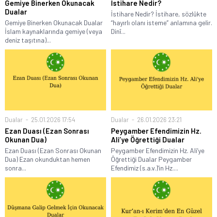
Gemiye Binerken Okunacak
İstihare Nedir?
Dualar
İstihare Nedir? İstihare, sözlükte
Gemiye Binerken Okunacak Dualar
“hayırlı olanı isteme” anlamına gelir.
İslam kaynaklarında gemiye (veya
Dinî...
deniz taşıtına)...
Dualar
25.01.2026 17:54
Dualar
26.01.2026 23:21
Ezan Duası (Ezan Sonrası
Peygamber Efendimizin Hz.
Okunan Dua)
Ali’ye Öğrettiği Dualar
Ezan Duası (Ezan Sonrası Okunan
Peygamber Efendimizin Hz. Ali’ye
Dua) Ezan okunduktan hemen
Öğrettiği Dualar Peygamber
sonra...
Efendimiz (s.a.v.)’in Hz....