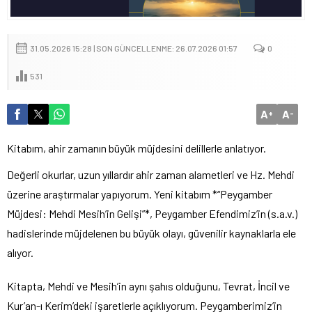
31.05.2026 15:28 | SON GÜNCELLENME: 26.07.2026 01:57
0
531
A
A
+
-
Kitabım, ahir zamanın büyük müjdesini delillerle anlatıyor.
Değerli okurlar, uzun yıllardır ahir zaman alametleri ve Hz. Mehdi
üzerine araştırmalar yapıyorum. Yeni kitabım *“Peygamber
Müjdesi: Mehdi Mesih’in Gelişi”*, Peygamber Efendimiz’in (s.a.v.)
hadislerinde müjdelenen bu büyük olayı, güvenilir kaynaklarla ele
alıyor.
Kitapta, Mehdi ve Mesih’in aynı şahıs olduğunu, Tevrat, İncil ve
Kur’an-ı Kerim’deki işaretlerle açıklıyorum. Peygamberimiz’in