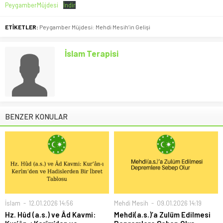
PeygamberMüjdesi
İndir
ETİKETLER:
Peygamber Müjdesi: Mehdi Mesih’in Gelişi
İslam Terapisi
BENZER KONULAR
İslam
12.01.2026 14:56
Mehdi Mesih
09.01.2026 14:19
Hz. Hûd (a.s.) ve Âd Kavmi:
Mehdi(a.s.)’a Zulüm Edilmesi