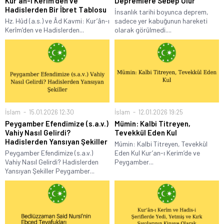
Kur’ân-ı Kerîm’den ve
Depremlere Sebep Olur
Hadislerden Bir İbret Tablosu
İnsanlık tarihi boyunca deprem,
Hz. Hûd (a.s.) ve Âd Kavmi: Kur’ân-ı
sadece yer kabuğunun hareketi
Kerîm’den ve Hadislerden...
olarak görülmedi....
İslam
15.01.2026 12:30
İslam
12.01.2026 19:25
Peygamber Efendimize (s.a.v.)
Mümin: Kalbi Titreyen,
Vahiy Nasıl Gelirdi?
Tevekkül Eden Kul
Hadislerden Yansıyan Şekiller
Mümin: Kalbi Titreyen, Tevekkül
Peygamber Efendimize (s.a.v.)
Eden Kul Kur’an-ı Kerim’de ve
Vahiy Nasıl Gelirdi? Hadislerden
Peygamber...
Yansıyan Şekiller Peygamber...