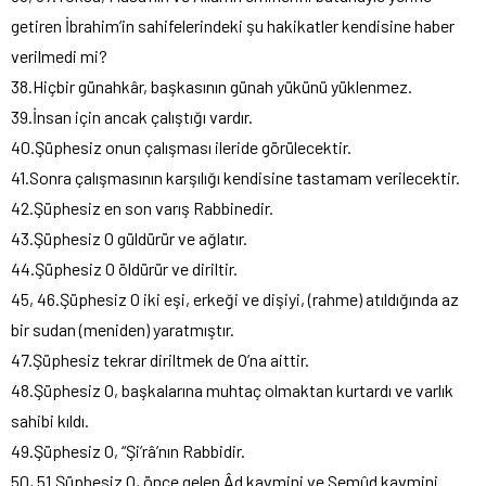
getiren İbrahim’in sahifelerindeki şu hakikatler kendisine haber
verilmedi mi?
38.Hiçbir günahkâr, başkasının günah yükünü yüklenmez.
39.İnsan için ancak çalıştığı vardır.
40.Şüphesiz onun çalışması ileride görülecektir.
41.Sonra çalışmasının karşılığı kendisine tastamam verilecektir.
42.Şüphesiz en son varış Rabbinedir.
43.Şüphesiz O güldürür ve ağlatır.
44.Şüphesiz O öldürür ve diriltir.
45, 46.Şüphesiz O iki eşi, erkeği ve dişiyi, (rahme) atıldığında az
bir sudan (meniden) yaratmıştır.
47.Şüphesiz tekrar diriltmek de O’na aittir.
48.Şüphesiz O, başkalarına muhtaç olmaktan kurtardı ve varlık
sahibi kıldı.
49.Şüphesiz O, “Şi’râ’nın Rabbidir.
50, 51.Şüphesiz O, önce gelen Âd kavmini ve Semûd kavmini