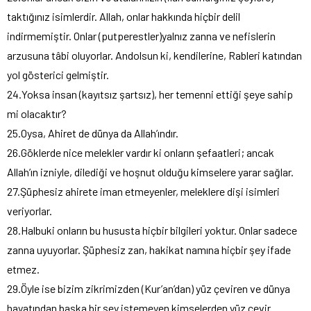
taktığınız isimlerdir. Allah, onlar hakkında hiçbir delil
indirmemiştir. Onlar (putperestler)yalnız zanna ve nefislerin
arzusuna tâbi oluyorlar. Andolsun ki, kendilerine, Rableri katından
yol gösterici gelmiştir.
24.Yoksa insan (kayıtsız şartsız), her temenni ettiği şeye sahip
mi olacaktır?
25.Oysa, Ahiret de dünya da Allah’ındır.
26.Göklerde nice melekler vardır ki onların şefaatleri; ancak
Allah’ın izniyle, dilediği ve hoşnut olduğu kimselere yarar sağlar.
27.Şüphesiz ahirete iman etmeyenler, meleklere dişi isimleri
veriyorlar.
28.Halbuki onların bu hususta hiçbir bilgileri yoktur. Onlar sadece
zanna uyuyorlar. Şüphesiz zan, hakikat namına hiçbir şey ifade
etmez.
29.Öyle ise bizim zikrimizden (Kur’an’dan) yüz çeviren ve dünya
hayatından başka bir şey istemeyen kimselerden yüz çevir.