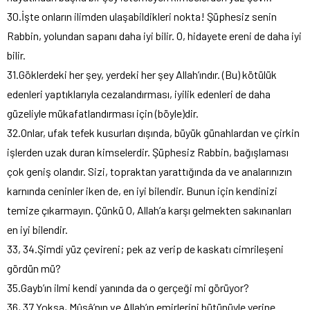
30.İşte onların ilimden ulaşabildikleri nokta! Şüphesiz senin
Rabbin, yolundan sapanı daha iyi bilir. O, hidayete ereni de daha iyi
bilir.
31.Göklerdeki her şey, yerdeki her şey Allah’ındır. (Bu) kötülük
edenleri yaptıklarıyla cezalandırması, iyilik edenleri de daha
güzeliyle mükafatlandırması için (böyle)dir.
32.Onlar, ufak tefek kusurları dışında, büyük günahlardan ve çirkin
işlerden uzak duran kimselerdir. Şüphesiz Rabbin, bağışlaması
çok geniş olandır. Sizi, topraktan yarattığında da ve analarınızın
karnında ceninler iken de, en iyi bilendir. Bunun için kendinizi
temize çıkarmayın. Çünkü O, Allah’a karşı gelmekten sakınanları
en iyi bilendir.
33, 34.Şimdi yüz çevireni; pek az verip de kaskatı cimrileşeni
gördün mü?
35.Gayb’ın ilmi kendi yanında da o gerçeği mi görüyor?
36, 37.Yoksa, Mûsâ’nın ve Allah’ın emirlerini bütünüyle yerine