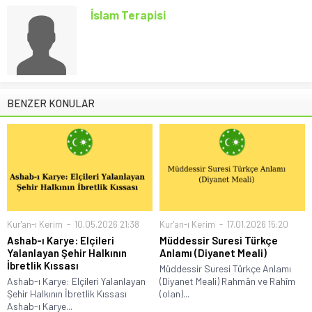
İslam Terapisi
BENZER KONULAR
Kur'an-ı Kerim
10.05.2026 21:38
Kur'an-ı Kerim
17.01.2026 15:20
Ashab-ı Karye: Elçileri
Müddessir Suresi Türkçe
Yalanlayan Şehir Halkının
Anlamı (Diyanet Meali)
İbretlik Kıssası
Müddessir Suresi Türkçe Anlamı
Ashab-ı Karye: Elçileri Yalanlayan
(Diyanet Meali) Rahmân ve Rahîm
Şehir Halkının İbretlik Kıssası
(olan)...
Ashab-ı Karye...