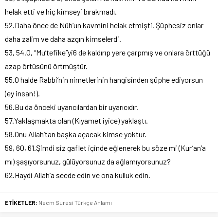
helak etti ve hiç kimseyi bırakmadı.
52.Daha önce de Nûh’un kavmini helak etmişti. Şüphesiz onlar
daha zalim ve daha azgın kimselerdi.
53, 54.O, “Mu’tefike”yi6 de kaldırıp yere çarpmış ve onlara örttüğü
azap örtüsünü örtmüştür.
55.O halde Rabbi’nin nimetlerinin hangisinden şüphe ediyorsun
(ey insan!).
56.Bu da önceki uyarıcılardan bir uyarıcıdır.
57.Yaklaşmakta olan (Kıyamet iyice) yaklaştı.
58.Onu Allah’tan başka açacak kimse yoktur.
59, 60, 61.Şimdi siz gaflet içinde eğlenerek bu söze mi (Kur’an’a
mı) şaşıyorsunuz, gülüyorsunuz da ağlamıyorsunuz?
62.Haydi Allah’a secde edin ve ona kulluk edin.
ETİKETLER:
Necm Suresi Türkçe Anlamı