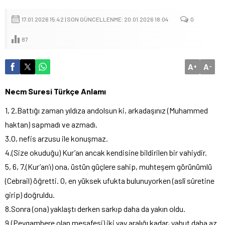
17.01.2026 15:42 | SON GÜNCELLENME: 20.01.2026 18:04
0
87
A
A
+
-
Necm Suresi Türkçe Anlamı
1, 2.Battığı zaman yıldıza andolsun ki, arkadaşınız (Muhammed
haktan) sapmadı ve azmadı.
3.O, nefis arzusu ile konuşmaz.
4.(Size okuduğu) Kur’an ancak kendisine bildirilen bir vahiydir.
5, 6, 7.(Kur’an’ı) ona, üstün güçlere sahip, muhteşem görünümlü
(Cebrail) öğretti. O, en yüksek ufukta bulunuyorken (aslî sûretine
girip) doğruldu.
8.Sonra (ona) yaklaştı derken sarkıp daha da yakın oldu.
9.(Peygambere olan mesafesi) iki yay aralığı kadar, yahut daha az