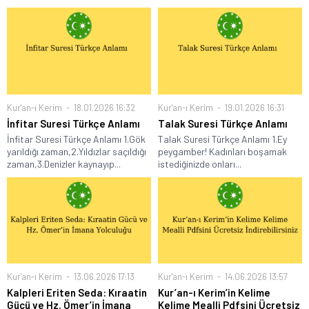
Kur'an-ı Kerim
18.01.2026 16:32
Kur'an-ı Kerim
19.01.2026 16:31
İnfitar Suresi Türkçe Anlamı
Talak Suresi Türkçe Anlamı
İnfitar Suresi Türkçe Anlamı 1.Gök
Talak Suresi Türkçe Anlamı 1.Ey
yarıldığı zaman,2.Yıldızlar saçıldığı
peygamber! Kadınları boşamak
zaman,3.Denizler kaynayıp...
istediğinizde onları...
Kur'an-ı Kerim
13.06.2026 17:13
Kur'an-ı Kerim
14.06.2026 13:57
Kalpleri Eriten Seda: Kıraatin
Kur’an-ı Kerim’in Kelime
Gücü ve Hz. Ömer’in İmana
Kelime Mealli Pdfsini Ücretsiz