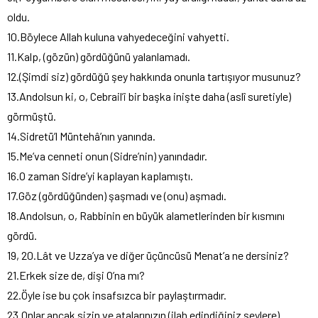
oldu.
10.Böylece Allah kuluna vahyedeceğini vahyetti.
11.Kalp, (gözün) gördüğünü yalanlamadı.
12.(Şimdi siz) gördüğü şey hakkında onunla tartışıyor musunuz?
13.Andolsun ki, o, Cebrail’i bir başka inişte daha (aslî suretiyle)
görmüştü.
14.Sidretü’l Müntehâ’nın yanında.
15.Me’va cenneti onun (Sidre’nin) yanındadır.
16.O zaman Sidre’yi kaplayan kaplamıştı.
17.Göz (gördüğünden) şaşmadı ve (onu) aşmadı.
18.Andolsun, o, Rabbinin en büyük alametlerinden bir kısmını
gördü.
19, 20.Lât ve Uzza’ya ve diğer üçüncüsü Menat’a ne dersiniz?
21.Erkek size de, dişi O’na mı?
22.Öyle ise bu çok insafsızca bir paylaştırmadır.
23.Onlar ancak sizin ve atalarınızın (ilah edindiğiniz şeylere)