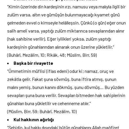
“Kimin üzerinde din kardeşinin ırzı, namusu veya malıyla ilgili bir
zulüm varsa, altın ve gümüşün bulunmayacağı kıyamet günü
gelmeden evvel o kimseyle helâlleşsin. Çünkü (o gün) eğer onun
salih ameli varsa, yaptığı zulüm miktarınca sevaplarından alınır
(hak sahibine verilir). Eğer iyilikleri yoksa, zulüm yaptığı
kardeşinin günahlarından alınarak onun üzerine yükletilir.”
(Buhârî, Mezâlim, 10; Rikâk, 48; Müslim, Birr, 59)
Başka bir rivayette
“Ümmetimin müflisi (iflas edeni) odur ki; namaz, oruç ve
zekâtla gelir. Fakat şuna sövmüş, buna iftira atmış, şunun
malını yemiş, bunun kanını dökmüş, şunu dövmüş… Bu yüzden
sevapları şuna buna verilir. Sevapları bitmeden hak sahiplerinin
günahları buna yükletilir ve cehenneme atılır.”
(Müslim, Birr, 59; Buhârî, Mezâlim, 10)
Kul hakkının ağırlığı
“Şehidin, kul hakkı dışındaki bütün günahlarını Allah mağfiret