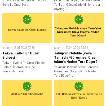
Gökte Mikâil ve Cebrâil, Yerde Ebû
Dinler Arası Diyalog İslam’a Göre
Bekir ile Ömer Hz....
Yanlıştır Günümüzde “dinler arası
diyalog”...
İslam
15.01.2026 13:36
İslam
21.04.2026 22:32
Takva: Kalbin En Güzel
Yakup’un Melekle (veya
Elbisesi
Tanrı’yla) Güreşmesi Olayı
İslâm’a Neden Ters Düşer?
Takva: Kalbin En Güzel Elbisesi
Takva, İslam’ın en yüce
Yakup’un Melekle (veya Tanrı’yla)
makamlarından...
Güreşmesi Olayı İslâm’a Neden
Ters Düşer?...