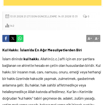
13.01.2026 21:27 | SON GÜNCELLENME: 14.01.2026 13:31
0
142
A
A
+
-
Kul Hakkı: İslam’da En Ağır Mesuliyetlerden Biri
İslam dininde
kul hakkı
, Allah’ın (c.c.) affı için en zor şartlara
bağlanan ve ahirette hesabı en çetin olan hususlardan biridir. Kul
hakkı; bir insanın malı, canı, namusu, onuru, emeği veya herhangi
bir hakkı üzerinde haksızlık yapmak, zulmetmek, gasbetmek
anlamına gelir. Bu haklar, hak sahibi affetmedikçe veya
helalleşmedikçe Allah katında affedilmez. Kur’ân-ı Kerim’de
doğrudan “kul hakkı” tabiri geçmese de, adalet, zulüm yasağı,
yetim malı yeme yasağı, haksız mal yeme gibi birçok ayet bu