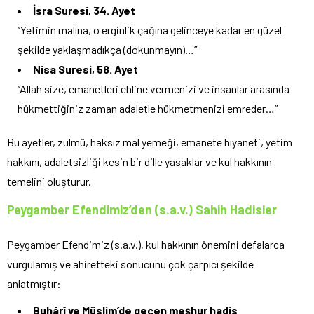
İsra Suresi, 34. Ayet
“Yetimin malına, o erginlik çağına gelinceye kadar en güzel
şekilde yaklaşmadıkça (dokunmayın)…”
Nisa Suresi, 58. Ayet
“Allah size, emanetleri ehline vermenizi ve insanlar arasında
hükmettiğiniz zaman adaletle hükmetmenizi emreder…”
Bu ayetler, zulmü, haksız mal yemeği, emanete hıyaneti, yetim
hakkını, adaletsizliği kesin bir dille yasaklar ve kul hakkının
temelini oluşturur.
Peygamber Efendimiz’den (s.a.v.) Sahih Hadisler
Peygamber Efendimiz (s.a.v.), kul hakkının önemini defalarca
vurgulamış ve ahiretteki sonucunu çok çarpıcı şekilde
anlatmıştır:
Buhârî ve Müslim’de geçen meşhur hadis