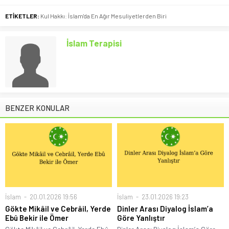
ETİKETLER:
Kul Hakkı: İslam'da En Ağır Mesuliyetlerden Biri
İslam Terapisi
BENZER KONULAR
İslam
20.01.2026 19:56
İslam
23.01.2026 19:23
Gökte Mikâil ve Cebrâil, Yerde
Dinler Arası Diyalog İslam’a
Ebû Bekir ile Ömer
Göre Yanlıştır