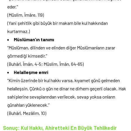
eder.”
(Müslim, İmâre, 119)
(Yani şehitlik gibi büyük bir makam bile kul hakkından
kurtarmaz.)
Müslüman’ın tanımı
“Müslüman, dilinden ve elinden diğer Müslümanların zarar
görmediği kimsedir.”
(Buhârî, Îmân, 4-5; Müslim, Îmân, 64-65)
Helalleşme emri
“Kimin üzerinde bir kul hakkı varsa, kıyamet günü gelmeden
helalleşsin. Çünkü o gün ne dinar ne dirhem geçerli olacak. Hak
sahiplerine sevaplarından verilecek, sevap yoksa onların
günahları yüklenecek.”
(Buhârî, Mezâlim, 10)
Sonuç: Kul Hakkı, Ahiretteki En Büyük Tehlikedir