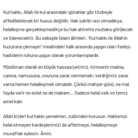
Kul hakkı, Allah ile kul arasındaki günahlar gibi tövbeyle
affedilebilecek bir husus değildir. Hak sahibi razı olmadıkça,
helalleşme gerçekleşmedikçe bu hak ahirette mutlaka görülecek
ve ödenecektir. Bu sebeple İslam âlimleri, “Kul hakkı ile Allah’ın
huzuruna çıkmayın” mealindeki halk arasında yaygın olan ifadeyi,
hadislerin ruhuna uygun olarak yorumlamışlardır.
Müslüman olarak en büyük hassasiyetimiz, kimsenin malına,
canına, namusuna, onuruna zarar vermemek; verdiğimiz zarar
varsa hemen helalleşmek olmalıdır. Çünkü mahşer günü, ne mal
fayda verir ne evlat ne de makam… Sadece helal rızık ve temiz
amel kalır.
Allah bizleri kul hakkı yemekten, zulümden korusun. Hakkımızı
helal etmeyen kardeşlerimizi de affetmeye, helalleşmeye
muvaffak eylesin. Âmin.