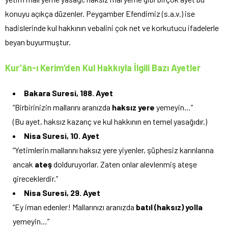
konuyu açıkça düzenler. Peygamber Efendimiz (s.a.v.) ise
hadislerinde kul hakkının vebalini çok net ve korkutucu ifadelerle
beyan buyurmuştur.
Kur’ân-ı Kerim’den Kul Hakkıyla İlgili Bazı Ayetler
Bakara Suresi, 188. Ayet
“Birbirinizin mallarını aranızda
haksız yere
yemeyin…”
(Bu ayet, haksız kazanç ve kul hakkının en temel yasağıdır.)
Nisa Suresi, 10. Ayet
“Yetimlerin mallarını haksız yere yiyenler, şüphesiz karınlarına
ancak
ateş
dolduruyorlar. Zaten onlar alevlenmiş ateşe
gireceklerdir.”
Nisa Suresi, 29. Ayet
“Ey iman edenler! Mallarınızı aranızda
batıl (haksız) yolla
yemeyin…”