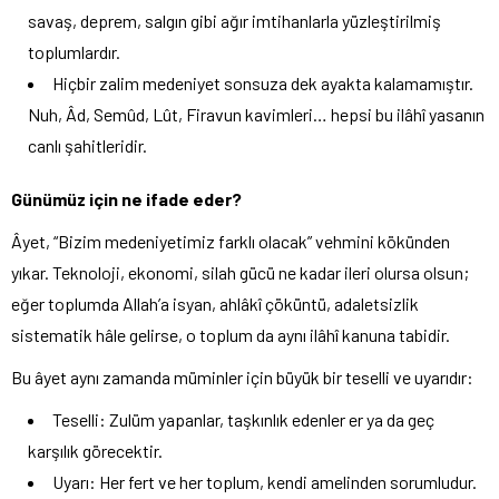
savaş, deprem, salgın gibi ağır imtihanlarla yüzleştirilmiş
toplumlardır.
Hiçbir zalim medeniyet sonsuza dek ayakta kalamamıştır.
Nuh, Âd, Semûd, Lût, Firavun kavimleri… hepsi bu ilâhî yasanın
canlı şahitleridir.
Günümüz için ne ifade eder?
Âyet, “Bizim medeniyetimiz farklı olacak” vehmini kökünden
yıkar. Teknoloji, ekonomi, silah gücü ne kadar ileri olursa olsun;
eğer toplumda Allah’a isyan, ahlâkî çöküntü, adaletsizlik
sistematik hâle gelirse, o toplum da aynı ilâhî kanuna tabidir.
Bu âyet aynı zamanda müminler için büyük bir teselli ve uyarıdır:
Teselli: Zulüm yapanlar, taşkınlık edenler er ya da geç
karşılık görecektir.
Uyarı: Her fert ve her toplum, kendi amelinden sorumludur.