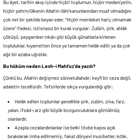
Bu âyet, tarihin akışı içinde hiçbir toplumun, hiçbir medeniyetin,
hiçbir şehrin/ülkenin Allah’ın ilâhî kanunlarından muaf olmadığını
çok net bir şekilde beyan eder. “Hiçbir memleket hariç olmamak
üzere” ifadesi, istisnasız bir kuralı vurgular: Zulüm, şirk, ahlâk
çöküşü, peygamber inkârı gibi büyük günahlarla kirlenen
topluluklar, kıyametten önce ya tamamen helâk edilir ya da çok
ağır bir azaba uğratılır.
Bu hüküm neden Levh-i Mahfuz’da yazılı?
Çünkü bu, Allah’ın değişmez sünnetullahıdır; keyfî bir ceza değil,
adaletin tecellisidir. Tefsirlerde sıkça vurgulandığı gibi:
Helâk edilen toplumlar genellikle şirk, zulüm, zina, faiz,
yalan, ifsâd-ı arz gibi büyük bozgunculuklara gömülmüş
olanlardır.
Azapla cezalandırılanlar ise belki tövbe kapısı açık
bırakılarak imha edilmemiş, fakat dünyevî musibetler, kıtlık,