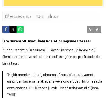
01.02.2026 19:23
0
224
A
A
+
-
İsrâ Suresi 58. Ayet: İlahi Adaletin Değişmez Yasası
Kur’ân-ı Kerîm’in İsrâ Suresi 58. âyet-i kerîmesi, Allah’ın (c.c.)
âlemlere rahmet ve adaletinin tecellî ettiği en çarpıcı ifadelerden
birini taşır:
“Hiçbir memleket hariç olmamak üzere, biz onu kıyamet
gününden önce ya helâk ederiz veya onu şiddetli bir bir azapla
cezalandırırız. Bu, Kitap’ta (Levh-i Mahfuz’da) yazılıdır.” (İsrâ,
17/58)