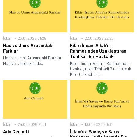
İslam
23.01.2026 01:28
İslam
22.01.2026 22:23
Hac ve Umre Arasındaki
Kibir: İnsanı Allah’ın
Farklar
Rahmetinden Uzaklaştıran
Tehlikeli Bir Hastalık
Hac ve Umre Arasındaki Farklar
Hac ve Umre, ikisi de...
Kibir: İnsanı Allah’ın Rahmetinden
Uzaklaştıran Tehlikeli Bir Hastalık
Kibir (tekebbür),...
İslam
24.02.2026 21:51
İslam
13.01.2026 20:31
Adn Cenneti
İslam’da Savaş ve Barış:
Kur’an ve Hadis Işığında Bir