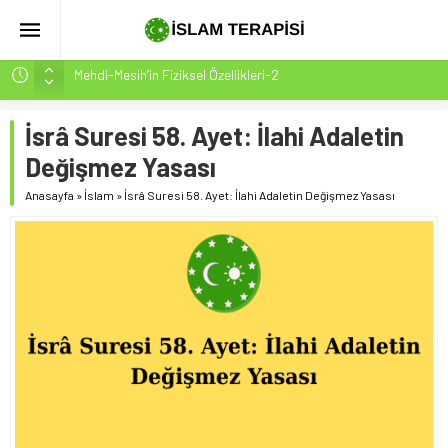
Mehdi-Mesih’in Fiziksel Özellikleri-2
Hakikatin Nihai Ölçüsü: Kur’an-ı Kerim’in Önceki Kitapları
Tasdiki ve Tahrifleri Arındırması
İsrâ Suresi 58. Ayet: İlahi Adaletin
Peygamber Müjdesi Mehdi Mesih’in Gelişi Kitabımız
Değişmez Yasası
26.07.2026 Tarihinde Güncellenmiştir(ÇOK ÖNEMLİ)
Anasayfa
»
İslam
»
İsrâ Suresi 58. Ayet: İlahi Adaletin Değişmez Yasası
İsrâ Sûresi(17) 1. Ayet’in 7 Dilde Yazılışı
SAKIN ÇOĞUNLUK SİZİ ALDATMASIN