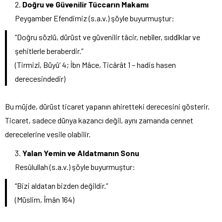
Doğru ve Güvenilir Tüccarın Makamı
Peygamber Efendimiz (s.a.v.) şöyle buyurmuştur:
“Doğru sözlü, dürüst ve güvenilir tâcir, nebîler, sıddîklar ve
şehitlerle beraberdir.”
(Tirmizî, Büyû’ 4; İbn Mâce, Ticârât 1 – hadis hasen
derecesindedir)
Bu müjde, dürüst ticaret yapanın ahiretteki derecesini gösterir.
Ticaret, sadece dünya kazancı değil, aynı zamanda cennet
derecelerine vesile olabilir.
Yalan Yemin ve Aldatmanın Sonu
Resûlullah (s.a.v.) şöyle buyurmuştur:
“Bizi aldatan bizden değildir.”
(Müslim, Îmân 164)