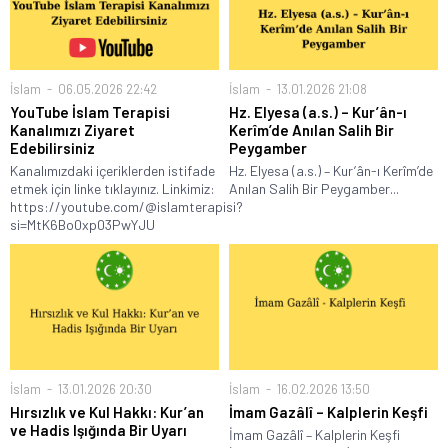
İslam
06.05.2026 22:42
İslam
13.01.2026 21:08
YouTube İslam Terapisi
Hz. Elyesa (a.s.) – Kur’ân-ı
Kanalımızı Ziyaret
Kerîm’de Anılan Salih Bir
Edebilirsiniz
Peygamber
Kanalımızdaki içeriklerden istifade
Hz. Elyesa (a.s.) – Kur’ân-ı Kerîm’de
etmek için linke tıklayınız. Linkimiz:
Anılan Salih Bir Peygamber...
https://youtube.com/@islamterapisi?
si=MtK6Bo0xp03PwYJU
İslam
13.01.2026 20:30
İslam
16.02.2026 13:50
Hırsızlık ve Kul Hakkı: Kur’an
İmam Gazâlî – Kalplerin Keşfi
ve Hadis Işığında Bir Uyarı
İmam Gazâlî – Kalplerin Keşfi