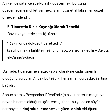
Alırken de satarken de kolaylık göstermek, borcunu
ödeyemeyene mühlet vermek, İslam ticaret ahlakının en güzel
örneklerindendir.
Ticaretin Rızık Kaynağı Olarak Teşviki
Bazı rivayetlerde geçtiği üzere:
“Rızkın onda dokuzu ticarettedir.”
(Zayıf olmakla birlikte meşhur bir söz olarak nakledilir – Suyûtî,
el-Câmiu’s-Sağîr)
Bu ifade, ticaretin helal rızık kapısı olarak ne kadar önemli
olduğunu vurgular. Ancak bu teşvik, her zaman dürüstlük şartına
bağlıdır.
Sonuç olarak, Peygamber Efendimiz (s.a.v.) ticaretin meşru ve
sevap bir amel olduğunu göstermiş, fakat bu yolda en büyük
sermayenin
doğruluk
,
emanet
ve
güzel ahlak
olduğunu