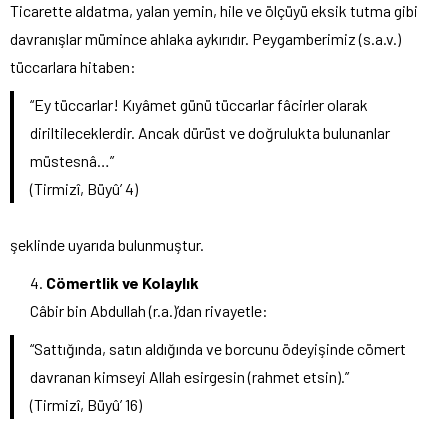
Ticarette aldatma, yalan yemin, hile ve ölçüyü eksik tutma gibi
davranışlar mümince ahlaka aykırıdır. Peygamberimiz (s.a.v.)
tüccarlara hitaben:
“Ey tüccarlar! Kıyâmet günü tüccarlar fâcirler olarak
diriltileceklerdir. Ancak dürüst ve doğrulukta bulunanlar
müstesnâ…”
(Tirmizî, Büyû’ 4)
şeklinde uyarıda bulunmuştur.
Cömertlik ve Kolaylık
Câbir bin Abdullah (r.a.)’dan rivayetle:
“Sattığında, satın aldığında ve borcunu ödeyişinde cömert
davranan kimseyi Allah esirgesin (rahmet etsin).”
(Tirmizî, Büyû’ 16)