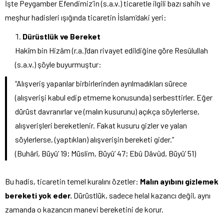
İşte Peygamber Efendimiz’in (s.a.v.) ticaretle ilgili bazı sahih ve
meşhur hadisleri ışığında ticaretin İslam’daki yeri:
Dürüstlük ve Bereket
Hakîm bin Hizâm (r.a.)’dan rivayet edildiğine göre Resûlullah
(s.a.v.) şöyle buyurmuştur:
“Alışveriş yapanlar birbirlerinden ayrılmadıkları sürece
(alışverişi kabul edip etmeme konusunda) serbesttirler. Eğer
dürüst davranırlar ve (malın kusurunu) açıkça söylerlerse,
alışverişleri bereketlenir. Fakat kusuru gizler ve yalan
söylerlerse, (yaptıkları) alışverişin bereketi gider.”
(Buhârî, Büyû’ 19; Müslim, Büyû’ 47; Ebû Dâvûd, Büyû’ 51)
Bu hadis, ticaretin temel kuralını özetler:
Malın ayıbını gizlemek
bereketi yok eder.
Dürüstlük, sadece helal kazancı değil, aynı
zamanda o kazancın manevi bereketini de korur.