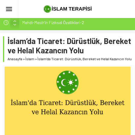
Mehdi-Mesih’in Fiziksel Özellikleri-2
Hakikatin Nihai Ölçüsü: Kur’an-ı Kerim’in Önceki Kitapları
Tasdiki ve Tahrifleri Arındırması
İslam’da Ticaret: Dürüstlük, Bereket
Peygamber Müjdesi Mehdi Mesih’in Gelişi Kitabımız
ve Helal Kazancın Yolu
26.07.2026 Tarihinde Güncellenmiştir(ÇOK ÖNEMLİ)
Anasayfa
»
İslam
»
İslam’da Ticaret: Dürüstlük, Bereket ve Helal Kazancın Yolu
İsrâ Sûresi(17) 1. Ayet’in 7 Dilde Yazılışı
SAKIN ÇOĞUNLUK SİZİ ALDATMASIN