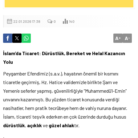
22.01.2026 17:38
0
140
A
A
+
-
İslam’da Ticaret: Dürüstlük, Bereket ve Helal Kazancın
Yolu
Peygamber Efendimiz (s.a.v.), hayatının önemli bir kısmını
ticaretle geçirmiş, Hz. Hatice validemizle birlikte Şam ve
Yemen’e seferler yapmış, güvenilirliğiyle “Muhammedü’l-Emin”
unvanını kazanmıştı. Bu yüzden ticaret konusunda verdiği
nasihatler, hem pratik tecrübeye hem de vahiy nuruna dayanır.
İslam, ticareti teşvik ederken en çok üzerinde durduğu husus
dürüstlük
,
açıklık
ve
güzel ahlak
tır.