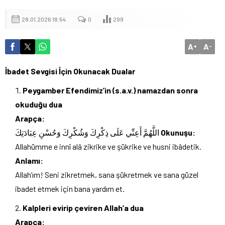
28.01.2026 18:54
0
299
A
A
+
-
İbadet Sevgisi İçin Okunacak Dualar
Peygamber Efendimiz’in (s.a.v.) namazdan sonra
okuduğu dua
Arapça:
اللَّهُمَّ أَعِنِّي عَلَى ذِكْرِكَ وَشُكْرِكَ وَحُسْنِ عِبَادَتِكَ
Okunuşu:
Allahümme e innî alâ zikrike ve şükrike ve husni ibâdetik.
Anlamı:
Allah’ım! Seni zikretmek, sana şükretmek ve sana güzel
ibadet etmek için bana yardım et.
Kalpleri evirip çeviren Allah’a dua
Arapça: