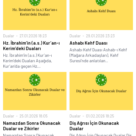
Dualar
27.01.2026 18:23
Dualar
29.01.2026 23:23
Hz. İbrahim’in (a.s.) Kur’an-ı
Ashabı Kehf Duası
Kerim’deki Duaları
Ashabı Kehf Duası Ashab-ı Kehf
Hz. İbrahim’in (a.s.) Kur’an-ı
(Mağara Arkadaşları), Kehf
Kerim’deki Duaları Aşağıda,
Suresi’nde anlatılan...
Kur’an’da geçen Hz....
Dualar
25.01.2026 18:05
Dualar
01.02.2026 18:25
Namazdan Sonra Okunacak
Diş Ağrısı İçin Okunacak
Dualar ve Zikirler
Dualar
Namazdan Sonra Okunacak
Diş Ağrısı İçin Okunacak Dualar Diş