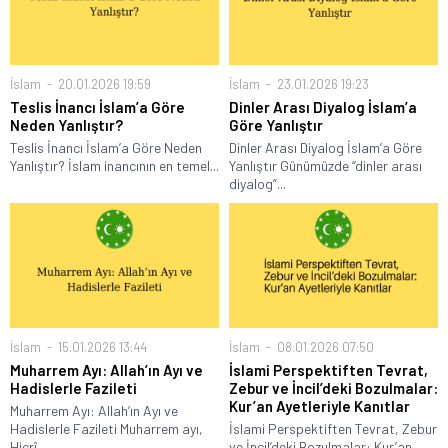
İslam
20.01.2026 19:59
İslam
23.01.2026 19:23
Teslis İnancı İslam’a Göre
Dinler Arası Diyalog İslam’a
Neden Yanlıştır?
Göre Yanlıştır
Teslis İnancı İslam’a Göre Neden
Dinler Arası Diyalog İslam’a Göre
Yanlıştır? İslam inancının en temel...
Yanlıştır Günümüzde “dinler arası
diyalog”...
İslam
15.01.2026 13:44
İslam
08.01.2026 07:50
Muharrem Ayı: Allah’ın Ayı ve
İslami Perspektiften Tevrat,
Hadislerle Fazileti
Zebur ve İncil’deki Bozulmalar:
Kur’an Ayetleriyle Kanıtlar
Muharrem Ayı: Allah’ın Ayı ve
Hadislerle Fazileti Muharrem ayı,
İslami Perspektiften Tevrat, Zebur
Hicrî...
ve İncil’deki Bozulmalar: Kur’an