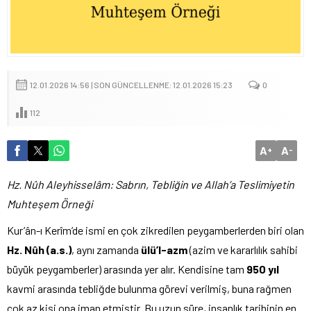
12.01.2026 14:56 | SON GÜNCELLENME: 12.01.2026 15:23
0
112
A
A
+
-
Hz. Nûh Aleyhisselâm: Sabrın, Tebliğin ve Allah’a Teslimiyetin
Muhteşem Örneği
Kur’ân-ı Kerîm’de ismi en çok zikredilen peygamberlerden biri olan
Hz. Nûh (a.s.)
, aynı zamanda
ülü’l-azm
(azim ve kararlılık sahibi
büyük peygamberler) arasında yer alır. Kendisine tam
950 yıl
kavmi arasında tebliğde bulunma görevi verilmiş, buna rağmen
çok az kişi ona iman etmiştir. Bu uzun süre, insanlık tarihinin en