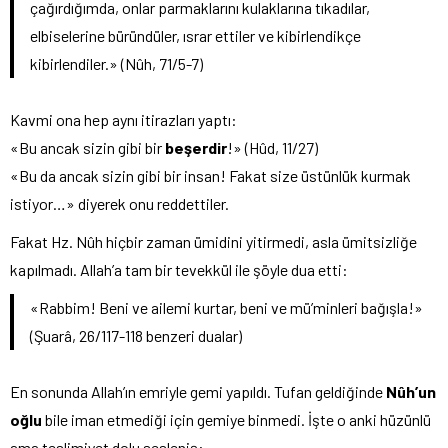
çağırdığımda, onlar parmaklarını kulaklarına tıkadılar,
elbiselerine büründüler, ısrar ettiler ve kibirlendikçe
kibirlendiler.» (Nûh, 71/5-7)
Kavmi ona hep aynı itirazları yaptı:
«Bu ancak sizin gibi bir
beşerdir
!» (Hûd, 11/27)
«Bu da ancak sizin gibi bir insan! Fakat size üstünlük kurmak
istiyor…» diyerek onu reddettiler.
Fakat Hz. Nûh hiçbir zaman ümidini yitirmedi, asla ümitsizliğe
kapılmadı. Allah’a tam bir tevekkül ile şöyle dua etti:
«Rabbim! Beni ve ailemi kurtar, beni ve mü’minleri bağışla!»
(Şuarâ, 26/117-118 benzeri dualar)
En sonunda Allah’ın emriyle gemi yapıldı. Tufan geldiğinde
Nûh’un
oğlu
bile iman etmediği için gemiye binmedi. İşte o anki hüzünlü
ama teslimiyet dolu sesleniş: