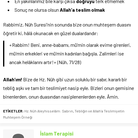
En yakınlarımız bile karşı çıksa
doğruyu
terk etmemek
Sonuç ne olursa olsun
Allah’a teslim olmak
Rabbimiz, Nûh Suresi’nin sonunda bize onun muhteşem duasını
öğretir ki, hâlâ okunacak en güzel dualardandır:
«Rabbim! Beni, anne-babamı, mü’min olarak evime girenleri,
mü’min erkekleri ve mü’min kadınları bağışla. Zalimleri ise
ancak helâklarını artır!» (Nûh, 71/28)
Allah’ım!
Bize de Hz. Nûh gibi uzun soluklu bir sabır, kararlı bir
tebliğ aşkı ve tam bir teslimiyet nasip eyle. Bizleri onun gemisine
binenlerden, onun duasından nasiplenenlerden eyle. Âmin.
ETİKETLER:
Hz. Nûh Aleyhisselâm: Sabrın
,
Tebliğin ve Allah’a Teslimiyetin
Muhteşem Örneği
İslam Terapisi