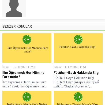
BENZER KONULAR
İslam
12.01.2026 19:20
İslam
16.02.2026 13:51
İlim Öğrenmek Her Mümine
Fütûhu’l-Gayb Hakkında Bilgi
Farz mıdır?
Fütûhu’l-Gayb Hakkında Bilgi
İlim Öğrenmek Her Mümine Farz
Fütûhu’l-Gayb (Arapça aslı: فُتُوحُ
mıdır? Evet, ilim öğrenmek her...
الْغَيْب), “Gaybın Açılımları”,...