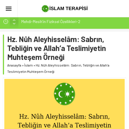
Mehdi-Mesih’in Fiziksel Özellikleri-2
Hakikatin Nihai Ölçüsü: Kur’an-ı Kerim’in Önceki Kitapları
Tasdiki ve Tahrifleri Arındırması
Hz. Nûh Aleyhisselâm: Sabrın,
Peygamber Müjdesi Mehdi Mesih’in Gelişi Kitabımız
Tebliğin ve Allah’a Teslimiyetin
26.07.2026 Tarihinde Güncellenmiştir(ÇOK ÖNEMLİ)
Muhteşem Örneği
İsrâ Sûresi(17) 1. Ayet’in 7 Dilde Yazılışı
Anasayfa
»
İslam
»
Hz. Nûh Aleyhisselâm: Sabrın, Tebliğin ve Allah’a
SAKIN ÇOĞUNLUK SİZİ ALDATMASIN
Teslimiyetin Muhteşem Örneği