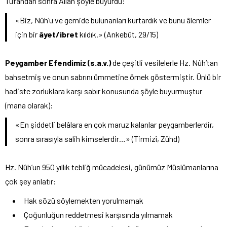
Tufandan sonra Allah şöyle buyurdu:
«Biz, Nûh’u ve gemide bulunanları kurtardık ve bunu âlemler
için bir
âyet/ibret
kıldık.» (Ankebût, 29/15)
Peygamber Efendimiz (s.a.v.)
de çeşitli vesilelerle Hz. Nûh’tan
bahsetmiş ve onun sabrını ümmetine örnek göstermiştir. Ünlü bir
hadiste zorluklara karşı sabır konusunda şöyle buyurmuştur
(mana olarak):
«En şiddetli belâlara en çok maruz kalanlar peygamberlerdir,
sonra sırasıyla salih kimselerdir…» (Tirmizî, Zühd)
Hz. Nûh’un 950 yıllık tebliğ mücadelesi, günümüz Müslümanlarına
çok şey anlatır:
Hak sözü söylemekten yorulmamak
Çoğunluğun reddetmesi karşısında yılmamak