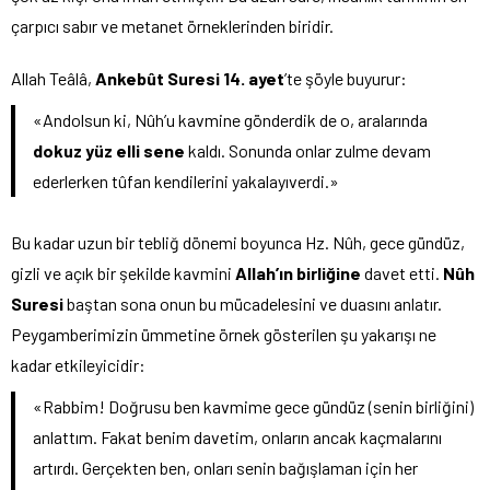
çarpıcı sabır ve metanet örneklerinden biridir.
Allah Teâlâ,
Ankebût Suresi 14. ayet
’te şöyle buyurur:
«Andolsun ki, Nûh’u kavmine gönderdik de o, aralarında
dokuz yüz elli sene
kaldı. Sonunda onlar zulme devam
ederlerken tûfan kendilerini yakalayıverdi.»
Bu kadar uzun bir tebliğ dönemi boyunca Hz. Nûh, gece gündüz,
gizli ve açık bir şekilde kavmini
Allah’ın birliğine
davet etti.
Nûh
Suresi
baştan sona onun bu mücadelesini ve duasını anlatır.
Peygamberimizin ümmetine örnek gösterilen şu yakarışı ne
kadar etkileyicidir:
«Rabbim! Doğrusu ben kavmime gece gündüz (senin birliğini)
anlattım. Fakat benim davetim, onların ancak kaçmalarını
artırdı. Gerçekten ben, onları senin bağışlaman için her