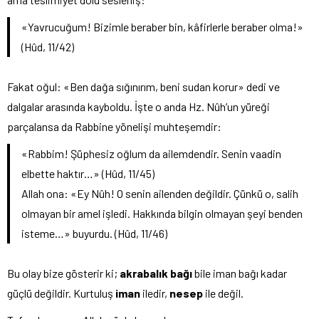
«Yavrucuğum! Bizimle beraber bin, kâfirlerle beraber olma!»
(Hûd, 11/42)
Fakat oğul: «Ben dağa sığınırım, beni sudan korur» dedi ve
dalgalar arasında kayboldu. İşte o anda Hz. Nûh’un yüreği
parçalansa da Rabbine yönelişi muhteşemdir:
«Rabbim! Şüphesiz oğlum da ailemdendir. Senin vaadin
elbette haktır…» (Hûd, 11/45)
Allah ona: «Ey Nûh! O senin ailenden değildir. Çünkü o, salih
olmayan bir amel işledi. Hakkında bilgin olmayan şeyi benden
isteme…» buyurdu. (Hûd, 11/46)
Bu olay bize gösterir ki;
akrabalık bağı
bile iman bağı kadar
güçlü değildir. Kurtuluş
iman
iledir,
nesep
ile değil.