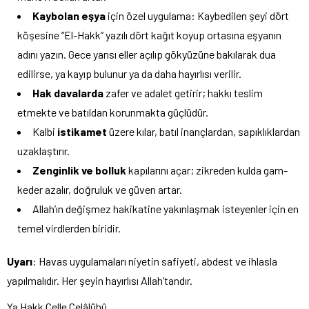
Kaybolan eşya
için özel uygulama: Kaybedilen şeyi dört
köşesine “El-Hakk” yazılı dört kağıt koyup ortasına eşyanın
adını yazın. Gece yarısı eller açılıp gökyüzüne bakılarak dua
edilirse, ya kayıp bulunur ya da daha hayırlısı verilir.
Hak davalarda
zafer ve adalet getirir; hakkı teslim
etmekte ve batıldan korunmakta güçlüdür.
Kalbi
istikamet
üzere kılar, batıl inançlardan, sapıklıklardan
uzaklaştırır.
Zenginlik ve bolluk
kapılarını açar; zikreden kulda gam-
keder azalır, doğruluk ve güven artar.
Allah’ın değişmez hakikatine yakınlaşmak isteyenler için en
temel virdlerden biridir.
Uyarı
: Havas uygulamaları niyetin safiyeti, abdest ve ihlasla
yapılmalıdır. Her şeyin hayırlısı Allah’tandır.
Ya Hakk Celle Celâlühû…