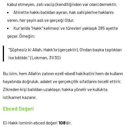
kabul etmeyen, zatı vacip (kendiliğinden var olan) demektir.
Ahirette hakkı batıldan ayıran, hak sahiplerine haklarını
veren, her şeyin aslı ve gerçeği O’dur.
Kur’an’da “Hakk” kelimesi ve türevleri yaklaşık 285 ayette
geçer. Örneğin:
“Şüphesiz ki Allah, Hakk’tır (gerçektir). O’ndan başka taptıkları
ise bâtıldır.” (Lokman, 31/30)
Bu isim, hem Allah’ın zatının ezelî-ebedî hakikatini hem de kulların
hayatında doğruluk, adalet ve gerçekçilik sıfatlarını tecelli ettirir.
Zikreden kişi batıldan uzaklaşır, hakka yönelir ve kullukta
istikamet kazanır.
Ebced Değeri
El-Hakk isminin ebced değeri
108
‘dir.