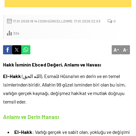
17.01.2026 18:14 | SON GÜNCELLENME: 17.01.2026 22:03
0
324
A
A
+
-
Hakk İsminin Ebced Değeri, Anlamı ve Havası
El-Hakk
(الله الحق), Esmaül Hüsna’nın en derin ve en temel
isimlerinden biridir. Allah’ın 99 güzel isminden biri olan bu isim,
varlığın gerçek kaynağı, değişmez hakikat ve mutlak doğruyu
temsil eder.
Anlamı ve Derin Manası
El-Hakk
: Varlığı gerçek ve sabit olan, yokluğu ve değişimi