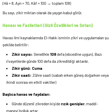
(Hā = 8, Ayn = 70, Kāf = 100 → toplam 108)
Bu sayı, zikir miktarı olarak da yaygın kabul görür.
Havası ve Faziletleri (Gizli Özellikleri ve Sırları)
Havas ilmi kaynaklarında El-Hakk isminin zikri ve uygulamaları şu
şekilde belirtilir:
Zikir sayısı
: Genellikle
108
defa (ebcedine uygun). Bazı
rivayetlerde günde 100 defa da zikredildiği aktarılır.
Zikir günü
:
Cuma
Zikir saati
: Zühre saati (sabah erken güneş doğarken veya
ikindi sonrası en etkili vakitler)
Başlıca havas ve faydaları
:
Günde düzenli zikreden kişide
rızık genişler
, maddi-
manevi bolluk artar.